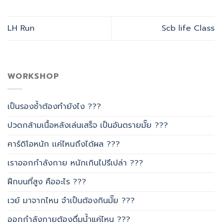
LH Run
Scb life Class
WORKSHOP
เป็นรองช้ำต้องทำยังไง ???
ปวดกล้ามเนื้อหลังเล่นเสร็จ เป็นอันตรายมั๊ย ???
คาร์ดิโอหนัก เเค่ไหนถึงได้ผล ???
เราออกกำลังกาย หนักเกินไปรึเปล่า ???
ฝึกบนที่สูง คืออะไร ???
เวย์ มาจากไหน จำเป็นต้องกินมั๊ย ???
ออกกำลังกายต้องดื่มน้ำแค่ไหน ???