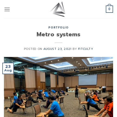
Skip
to
0
content
PORTFOLIO
Metro systems
POSTED ON
AUGUST 23, 2021
BY
FITCULTY
23
Aug