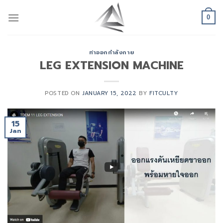
Skip
to
0
content
ท่าออกกำลังกาย
LEG EXTENSION MACHINE
POSTED ON
JANUARY 15, 2022
BY
FITCULTY
15
Jan