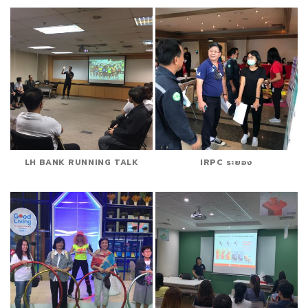
LH BANK RUNNING TALK
IRPC ระยอง