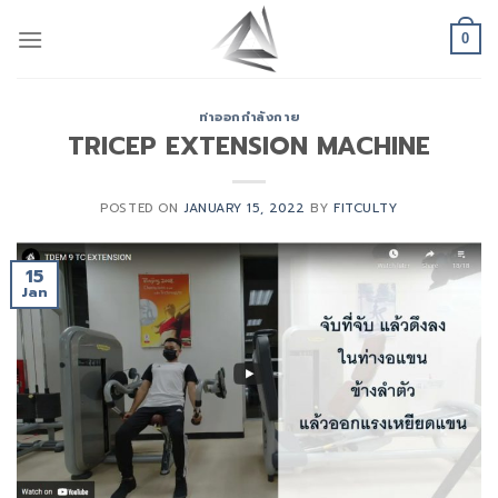
Skip
to
0
content
ท่าออกกำลังกาย
TRICEP EXTENSION MACHINE
POSTED ON
JANUARY 15, 2022
BY
FITCULTY
15
Jan